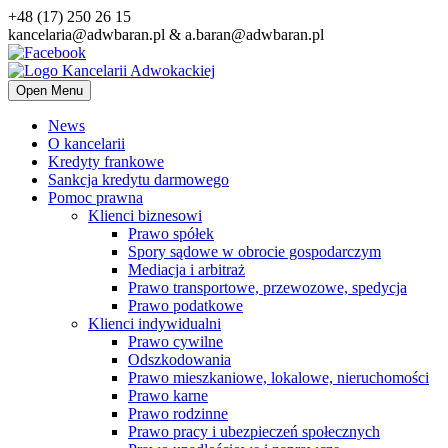
+48 (17) 250 26 15
kancelaria@adwbaran.pl & a.baran@adwbaran.pl
Open Menu
News
O kancelarii
Kredyty frankowe
Sankcja kredytu darmowego
Pomoc prawna
Klienci biznesowi
Prawo spółek
Spory sądowe w obrocie gospodarczym
Mediacja i arbitraż
Prawo transportowe, przewozowe, spedycja
Prawo podatkowe
Klienci indywidualni
Prawo cywilne
Odszkodowania
Prawo mieszkaniowe, lokalowe, nieruchomości
Prawo karne
Prawo rodzinne
Prawo pracy i ubezpieczeń społecznych