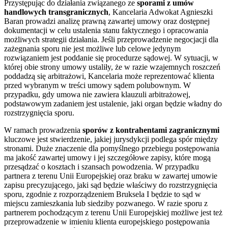
Przystępując do działania związanego ze
sporami z umów
handlowych transgranicznych
, Kancelaria Adwokat Agnieszki
Baran prowadzi analizę prawną zawartej umowy oraz dostępnej
dokumentacji w celu ustalenia stanu faktycznego i opracowania
możliwych strategii działania. Jeśli przeprowadzenie negocjacji dla
zażegnania sporu nie jest możliwe lub celowe jedynym
rozwiązaniem jest poddanie się procedurze sądowej. W sytuacji, w
której obie strony umowy ustaliły, że w razie wzajemnych roszczeń
poddadzą się arbitrażowi, Kancelaria może reprezentować klienta
przed wybranym w treści umowy sądem polubownym. W
przypadku, gdy umowa nie zawiera klauzuli arbitrażowej,
podstawowym zadaniem jest ustalenie, jaki organ będzie władny do
rozstrzygnięcia sporu.
W ramach prowadzenia
sporów z kontrahentami zagranicznymi
kluczowe jest stwierdzenie, jakiej jurysdykcji podlega spór między
stronami. Duże znaczenie dla pomyślnego przebiegu postępowania
ma jakość zawartej umowy i jej szczegółowe zapisy, które mogą
przesądzać o kosztach i szansach powodzenia. W przypadku
partnera z terenu Unii Europejskiej oraz braku w zawartej umowie
zapisu precyzującego, jaki sąd będzie właściwy do rozstrzygnięcia
sporu, zgodnie z rozporządzeniem Bruksela I będzie to sąd w
miejscu zamieszkania lub siedziby pozwanego. W razie sporu z
partnerem pochodzącym z terenu Unii Europejskiej możliwe jest też
przeprowadzenie w imieniu klienta europejskiego postępowania