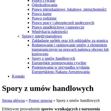
Prawo cywilne
Odszkodowania
Prawo mieszkaniowe, lokalowe, nieruchomości
Prawo karne
Prawo rodzinne
Prawo pracy i ubezpieczeń społecznych
Prawo upadłościowe i naprawcze
Windykacja należności
Sprawy międzynarodowe
Zakładanie spółek oraz ich oddziałów za granicą
Redagowanie i opiniowanie umów z elementem
transgranicznym na prawach państwa obcego lub
krajowego
Spory z umów handlowych
Europejskie postępowania cywilne
Postępowania w przypadku wydania
Europejskiego Nakazu Aresztowania
Kontakt
Spory z umów handlowych
Strona główna
»
Pomoc prawna
»
Spory z umów handlowych
Efektywne prowadzenie
sporów wynikających z naruszenia