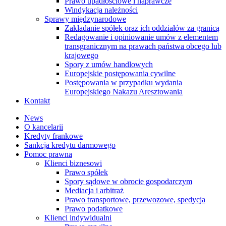
Prawo upadłościowe i naprawcze
Windykacja należności
Sprawy międzynarodowe
Zakładanie spółek oraz ich oddziałów za granicą
Redagowanie i opiniowanie umów z elementem
transgranicznym na prawach państwa obcego lub
krajowego
Spory z umów handlowych
Europejskie postępowania cywilne
Postępowania w przypadku wydania
Europejskiego Nakazu Aresztowania
Kontakt
News
O kancelarii
Kredyty frankowe
Sankcja kredytu darmowego
Pomoc prawna
Klienci biznesowi
Prawo spółek
Spory sądowe w obrocie gospodarczym
Mediacja i arbitraż
Prawo transportowe, przewozowe, spedycja
Prawo podatkowe
Klienci indywidualni