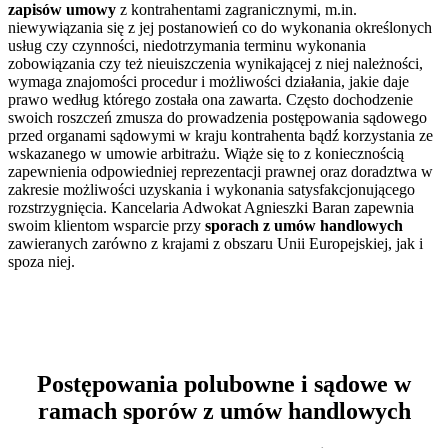
zapisów umowy
z kontrahentami zagranicznymi, m.in.
niewywiązania się z jej postanowień co do wykonania określonych
usług czy czynności, niedotrzymania terminu wykonania
zobowiązania czy też nieuiszczenia wynikającej z niej należności,
wymaga znajomości procedur i możliwości działania, jakie daje
prawo według którego została ona zawarta. Często dochodzenie
swoich roszczeń zmusza do prowadzenia postępowania sądowego
przed organami sądowymi w kraju kontrahenta bądź korzystania ze
wskazanego w umowie arbitrażu. Wiąże się to z koniecznością
zapewnienia odpowiedniej reprezentacji prawnej oraz doradztwa w
zakresie możliwości uzyskania i wykonania satysfakcjonującego
rozstrzygnięcia. Kancelaria Adwokat Agnieszki Baran zapewnia
swoim klientom wsparcie przy
sporach z umów handlowych
zawieranych zarówno z krajami z obszaru Unii Europejskiej, jak i
spoza niej.
Postępowania polubowne i sądowe w
ramach sporów z umów handlowych