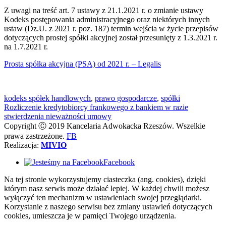
Z uwagi na treść art. 7 ustawy z 21.1.2021 r. o zmianie ustawy
Kodeks postępowania administracyjnego oraz niektórych innych
ustaw (Dz.U. z 2021 r. poz. 187) termin wejścia w życie przepisów
dotyczących prostej spółki akcyjnej został przesunięty z 1.3.2021 r.
na 1.7.2021 r.
Prosta spółka akcyjna (PSA) od 2021 r. – Legalis
kodeks spółek handlowych
,
prawo gospodarcze
,
spółki
Rozliczenie kredytobiorcy frankowego z bankiem w razie
stwierdzenia nieważności umowy
Copyright Ⓒ 2019 Kancelaria Adwokacka Rzeszów. Wszelkie
prawa zastrzeżone.
FB
Realizacja:
MIVIO
Facebook
Na tej stronie wykorzystujemy ciasteczka (ang. cookies), dzięki
którym nasz serwis może działać lepiej. W każdej chwili możesz
wyłączyć ten mechanizm w ustawieniach swojej przeglądarki.
Korzystanie z naszego serwisu bez zmiany ustawień dotyczących
cookies, umieszcza je w pamięci Twojego urządzenia.