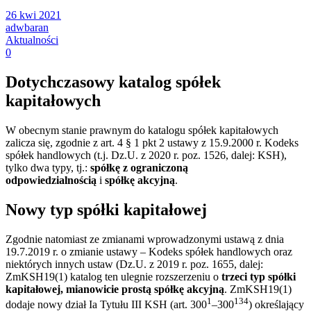
26 kwi 2021
adwbaran
Aktualności
0
Dotychczasowy katalog spółek
kapitałowych
W obecnym stanie prawnym do katalogu spółek kapitałowych
zalicza się, zgodnie z art. 4 § 1 pkt 2 ustawy z 15.9.2000 r. Kodeks
spółek handlowych (t.j. Dz.U. z 2020 r. poz. 1526, dalej: KSH),
tylko dwa typy, tj.:
spółkę z ograniczoną
odpowiedzialnością
i
spółkę akcyjną
.
Nowy typ spółki kapitałowej
Zgodnie natomiast ze zmianami wprowadzonymi ustawą z dnia
19.7.2019 r. o zmianie ustawy – Kodeks spółek handlowych oraz
niektórych innych ustaw (Dz.U. z 2019 r. poz. 1655, dalej:
ZmKSH19(1) katalog ten ulegnie rozszerzeniu o
trzeci typ spółki
kapitałowej, mianowicie prostą spółkę akcyjną
. ZmKSH19(1)
1
134
dodaje nowy dział Ia Tytułu III KSH (art. 300
–300
) określający