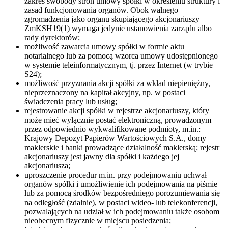
zakres swobody stron umowy spółki w określeniu struktury i
zasad funkcjonowania organów. Obok walnego
zgromadzenia jako organu skupiającego akcjonariuszy
ZmKSH19(1) wymaga jedynie ustanowienia zarządu albo
rady dyrektorów;
możliwość zawarcia umowy spółki w formie aktu
notarialnego lub za pomocą wzorca umowy udostępnionego
w systemie teleinformatycznym, tj. przez Internet (w trybie
S24);
możliwość przyznania akcji spółki za wkład niepieniężny,
nieprzeznaczony na kapitał akcyjny, np. w postaci
świadczenia pracy lub usług;
rejestrowanie akcji spółki w rejestrze akcjonariuszy, który
może mieć wyłącznie postać elektroniczną, prowadzonym
przez odpowiednio wykwalifikowane podmioty, m.in.:
Krajowy Depozyt Papierów Wartościowych S.A., domy
maklerskie i banki prowadzące działalność maklerską; rejestr
akcjonariuszy jest jawny dla spółki i każdego jej
akcjonariusza;
uproszczenie procedur m.in. przy podejmowaniu uchwał
organów spółki i umożliwienie ich podejmowania na piśmie
lub za pomocą środków bezpośredniego porozumiewania się
na odległość (zdalnie), w postaci wideo- lub telekonferencji,
pozwalających na udział w ich podejmowaniu także osobom
nieobecnym fizycznie w miejscu posiedzenia;