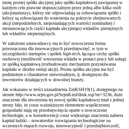
istotę prostej spółki akcyjnej jako spółki kapitałowej zawiązanej w
każdym celu prawnie dopuszczalnym przez jedną albo kilka osób
(akcjonariuszy), którzy nie odpowiadają za zobowiązania spółki i
którzy są zobowiązani do wniesienia na pokrycie obejmowanych
akcji (niepodzielnych, nieposiadających wartości nominalnej i
niestanowiących części kapitału akcyjnego) wkładów pieniężnych
lub wkładów niepieniężnych.
W założeniu ustawodawcy ma to być nowoczesna forma
przeznaczona dla innowacyjnych przedsięwzięć, w tym w
szczególności startupów i spółek
high-tech
, łącząca cechy spółki
osobowej (możliwość wnoszenia wkładu w postaci pracy lub usług)
ze spółką kapitałową (rozbudowany mechanizm pozyskiwania
kapitału w drodze emisji akcji). Prosta spółka akcyjna ma być
podmiotem o charakterze uniwersalnym, tj. dostępnym dla
inwestorów działających w dowolnej branży.
Jak wskazano w treści uzasadnienia ZmKSH19(1), dostępnego na
stronie http://www.sejm.gov.pl/Sejm8.nsf/druk.xsp?nr=3236, duże
znaczenie dla stworzenia tej nowej spółki kapitałowej miał z jednej
strony fakt, że coraz ważniejszym elementem współczesnej
gospodarki stają się przedsięwzięcia oparte o nowoczesne
technologie, a w konsekwencji coraz większego znaczenia nabiera
kapitał ludzki – nowatorskie rozwiązania technologiczne na
wczesnych etapach rozwoju, innowacyjność i przedsiębiorczość,