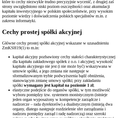
które to cechy niezwykle trudno precyzyjnie wycenić, z drugiej zaś
strony uwzględniono niski poziom oszczędności oraz akumulacji
kapitału inwestycyjnego w polskim społeczeństwie, przy wysokim
poziomie wiedzy i doświadczenia polskich specjalistów m.in. z
zakresu informatyki.
Cechy prostej spółki akcyjnej
Główne cechy prostej spółki akcyjnej wskazane w uzasadnieniu
ZmKSH19(1) to m.in:
kapitał akcyjny pozbawiony cechy stałości charakterystycznej
dla kapitału zakładowego spółek z o.o. i akcyjnej; wysokość
kapitału akcyjnego nie jest (i nie może być) wskazywana w
umowie spółki, a jego zmiana nie następuje w
sformalizowanym trybie podwyższenia bądź obniżenia,
stanowiącym zmianę umowy spółki; przy zakładaniu
spółki
wymagany jest kapitał na poziomie 1 zł
;
elastyczne podejście do organów spółki, w tym możliwość
wyboru pomiędzy tzw. systemem monistycznym (istnieje
jeden organ wyposażony w kompetencje zarządcze i
nadzorcze – rada dyrektorów) a dualistycznym (istnieją dwa
organy, dlatego następuje rozdzielenie sfer zarządzania i
nadzoru pomiędzy zarząd i radę nadzorczą) oraz szeroki