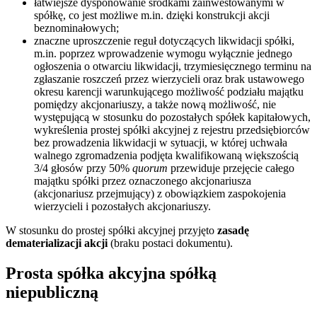
łatwiejsze dysponowanie środkami zainwestowanymi w
spółkę, co jest możliwe m.in. dzięki konstrukcji akcji
beznominałowych;
znaczne uproszczenie reguł dotyczących likwidacji spółki,
m.in. poprzez wprowadzenie wymogu wyłącznie jednego
ogłoszenia o otwarciu likwidacji, trzymiesięcznego terminu na
zgłaszanie roszczeń przez wierzycieli oraz brak ustawowego
okresu karencji warunkującego możliwość podziału majątku
pomiędzy akcjonariuszy, a także nową możliwość, nie
występującą w stosunku do pozostałych spółek kapitałowych,
wykreślenia prostej spółki akcyjnej z rejestru przedsiębiorców
bez prowadzenia likwidacji w sytuacji, w której uchwała
walnego zgromadzenia podjęta kwalifikowaną większością
3/4 głosów przy 50%
quorum
przewiduje przejęcie całego
majątku spółki przez oznaczonego akcjonariusza
(akcjonariusz przejmujący) z obowiązkiem zaspokojenia
wierzycieli i pozostałych akcjonariuszy.
W stosunku do prostej spółki akcyjnej przyjęto
zasadę
dematerializacji akcji
(braku postaci dokumentu).
Prosta spółka akcyjna spółką
niepubliczną