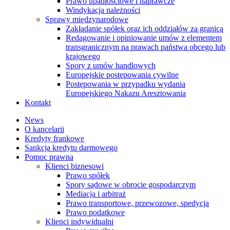
Prawo upadłościowe i naprawcze
Windykacja należności
Sprawy międzynarodowe
Zakładanie spółek oraz ich oddziałów za granicą
Redagowanie i opiniowanie umów z elementem
transgranicznym na prawach państwa obcego lub
krajowego
Spory z umów handlowych
Europejskie postępowania cywilne
Postępowania w przypadku wydania
Europejskiego Nakazu Aresztowania
Kontakt
News
O kancelarii
Kredyty frankowe
Sankcja kredytu darmowego
Pomoc prawna
Klienci biznesowi
Prawo spółek
Spory sądowe w obrocie gospodarczym
Mediacja i arbitraż
Prawo transportowe, przewozowe, spedycja
Prawo podatkowe
Klienci indywidualni