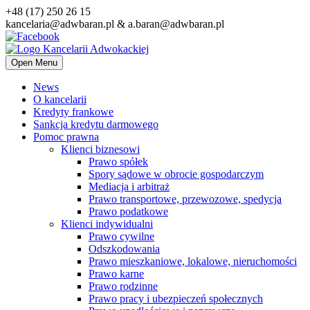
+48 (17) 250 26 15
kancelaria@adwbaran.pl & a.baran@adwbaran.pl
Open Menu
News
O kancelarii
Kredyty frankowe
Sankcja kredytu darmowego
Pomoc prawna
Klienci biznesowi
Prawo spółek
Spory sądowe w obrocie gospodarczym
Mediacja i arbitraż
Prawo transportowe, przewozowe, spedycja
Prawo podatkowe
Klienci indywidualni
Prawo cywilne
Odszkodowania
Prawo mieszkaniowe, lokalowe, nieruchomości
Prawo karne
Prawo rodzinne
Prawo pracy i ubezpieczeń społecznych