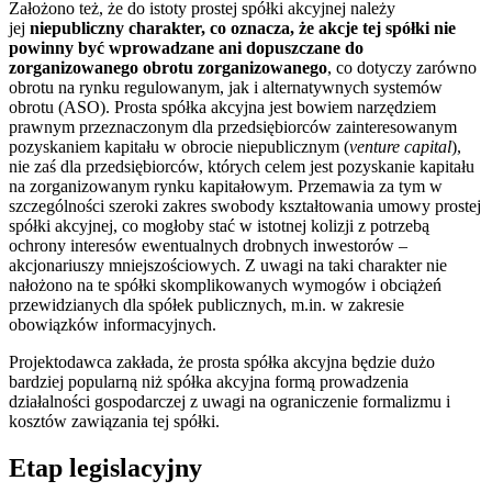
Założono też, że do istoty prostej spółki akcyjnej należy
jej
niepubliczny charakter, co oznacza, że akcje tej spółki nie
powinny być wprowadzane ani dopuszczane do
zorganizowanego obrotu zorganizowanego
, co dotyczy zarówno
obrotu na rynku regulowanym, jak i alternatywnych systemów
obrotu (ASO). Prosta spółka akcyjna jest bowiem narzędziem
prawnym przeznaczonym dla przedsiębiorców zainteresowanym
pozyskaniem kapitału w obrocie niepublicznym (
venture capital
),
nie zaś dla przedsiębiorców, których celem jest pozyskanie kapitału
na zorganizowanym rynku kapitałowym. Przemawia za tym w
szczególności szeroki zakres swobody kształtowania umowy prostej
spółki akcyjnej, co mogłoby stać w istotnej kolizji z potrzebą
ochrony interesów ewentualnych drobnych inwestorów –
akcjonariuszy mniejszościowych. Z uwagi na taki charakter nie
nałożono na te spółki skomplikowanych wymogów i obciążeń
przewidzianych dla spółek publicznych, m.in. w zakresie
obowiązków informacyjnych.
Projektodawca zakłada, że prosta spółka akcyjna będzie dużo
bardziej popularną niż spółka akcyjna formą prowadzenia
działalności gospodarczej z uwagi na ograniczenie formalizmu i
kosztów zawiązania tej spółki.
Etap legislacyjny