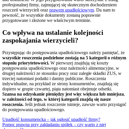
profesjonalnej firmy, zajmującej się skutecznym dochodzeniem
roszczeń wierzycieli oraz
prawem upadłościowym
. Da nam to
pewność, że wszystkie dokumenty zostaną poprawnie
przygotowane i złożone we właściwym terminie.
Co wpływa na ustalanie kolejności
zaspokajania wierzycieli?
Przystępując do postępowania upadłościowego należy pamiętać, że
wszystkie roszczenia podzielone zostają na 5 kategorii o różnym
stopniu priorytetowości.
W pierwszej znajdują się koszty
postępowania upadłościowego oraz należności alimentacyjne, w
drugiej należności ze stosunku pracy oraz zaległe składki ZUS, w
trzeciej natomiast podatki i daniny publiczne. Roszczenia
indywidualne, na przykład ze strony konsumentów, znajdują się
dopiero w grupie czwartej, piąta natomiast obejmuje odsetki.
Szansa na odzyskanie pieniędzy jest więc większa lub mniejsza
,
w zależności od tego, w której kategorii znajdą się nasze
roszczenia.
Jeśli jednak roszczenie istnieje, zawsze warto przystąpić
do postępowania upadłościowego.
Upadłość konsumencka – jak ogłosić upadłość firmy?
Pomoc prawna przy zakładaniu spółek – czy warto z niej