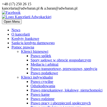
+48 (17) 250 26 15
kancelaria@adwbaran.pl & a.baran@adwbaran.pl
Open Menu
News
O kancelarii
Kredyty frankowe
Sankcja kredytu darmowego
Pomoc prawna
Klienci biznesowi
Prawo spółek
Spory sądowe w obrocie gospodarczym
Mediacja i arbitraż
Prawo transportowe, przewozowe, spedycja
Prawo podatkowe
Klienci indywidualni
Prawo cywilne
Odszkodowania
Prawo mieszkaniowe, lokalowe, nieruchomości
Prawo karne
Prawo rodzinne
Prawo pracy i ubezpieczeń społecznych