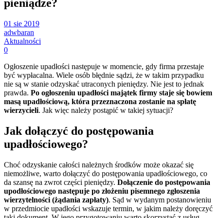
pieniądze?
01 sie 2019
adwbaran
Aktualności
0
Ogłoszenie upadłości następuje w momencie, gdy firma przestaje
być wypłacalna. Wiele osób błędnie sądzi, że w takim przypadku
nie są w stanie odzyskać utraconych pieniędzy. Nie jest to jednak
prawda.
Po ogłoszeniu upadłości majątek firmy staje się bowiem
masą upadłościową, która przeznaczona zostanie na spłatę
wierzycieli
. Jak więc należy postąpić w takiej sytuacji?
Jak dołączyć do postępowania
upadłościowego?
Choć odzyskanie całości należnych środków może okazać się
niemożliwe, warto dołączyć do postępowania upadłościowego, co
da szansę na zwrot części pieniędzy.
Dołączenie do postępowania
upodłościowego następuje po złożeniu pisemnego zgłoszenia
wierzytelności (żądania zapłaty)
. Sąd w wydanym postanowieniu
w przedmiocie upadłości wskazuje termin, w jakim należy doręczyć
taki dokument. W jego przygotowaniu warto skorzystać z usług