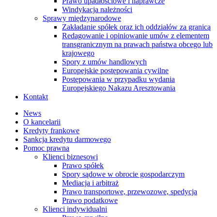
Prawo upadłościowe i naprawcze
Windykacja należności
Sprawy międzynarodowe
Zakładanie spółek oraz ich oddziałów za granicą
Redagowanie i opiniowanie umów z elementem
transgranicznym na prawach państwa obcego lub
krajowego
Spory z umów handlowych
Europejskie postępowania cywilne
Postępowania w przypadku wydania
Europejskiego Nakazu Aresztowania
Kontakt
News
O kancelarii
Kredyty frankowe
Sankcja kredytu darmowego
Pomoc prawna
Klienci biznesowi
Prawo spółek
Spory sądowe w obrocie gospodarczym
Mediacja i arbitraż
Prawo transportowe, przewozowe, spedycja
Prawo podatkowe
Klienci indywidualni