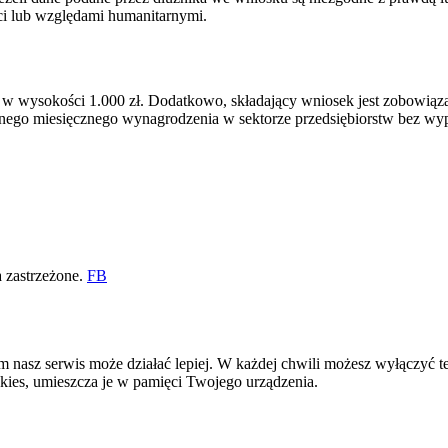
ci lub względami humanitarnymi.
j w wysokości 1.000 zł. Dodatkowo, składający wniosek jest zobowiązan
tnego miesięcznego wynagrodzenia w sektorze przedsiębiorstw bez wyp
 zastrzeżone.
FB
rym nasz serwis może działać lepiej. W każdej chwili możesz wyłączyć 
kies, umieszcza je w pamięci Twojego urządzenia.