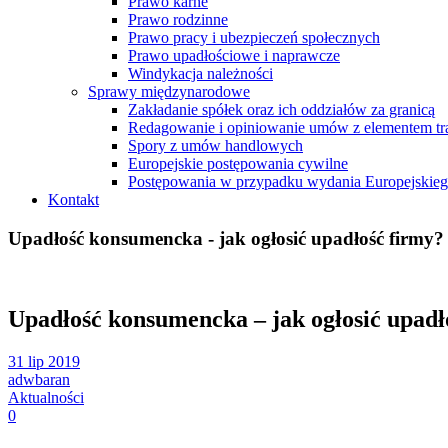
Prawo karne
Prawo rodzinne
Prawo pracy i ubezpieczeń społecznych
Prawo upadłościowe i naprawcze
Windykacja należności
Sprawy międzynarodowe
Zakładanie spółek oraz ich oddziałów za granicą
Redagowanie i opiniowanie umów z elementem tr
Spory z umów handlowych
Europejskie postępowania cywilne
Postępowania w przypadku wydania Europejskie
Kontakt
Upadłość konsumencka - jak ogłosić upadłość firmy?
Upadłość konsumencka – jak ogłosić upadł
31 lip 2019
adwbaran
Aktualności
0