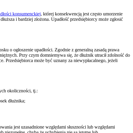
dłości konsumenckiej
, której konsekwencją jest często umorzenie
 dłuższa i bardziej złożona. Upadłość przedsiębiorcy może zgłosić
iosku o ogłoszenie upadłości. Zgodnie z generalną zasadą prawa
niężnych. Przy czym domniemywa się, że dłużnik utracił zdolność do
 Przedsiębiorca może być uznany za niewypłacalnego, jeżeli
h okoliczności, tj.:
sek dłużnika;
powania jest uzasadnione względami słuszności lub względami
 niezupełne, chyba że uchybienia nie są istotne lub