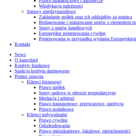
Prawo upadłościowe i naprawcze
Windykacja należności
Sprawy międzynarodowe
Zakładanie spółek oraz ich oddziałów za granicą
Redagowanie i opiniowanie umów z elementem tr
Spory z umów handlowych
Europejskie postępowania cywilne
Postępowania w przypadku wydania Europejskie
Kontakt
News
O kancelarii
Kredyty frankowe
Sankcja kredytu darmowego
Pomoc prawna
Klienci biznesowi
Prawo spółek
Spory sądowe w obrocie gospodarczym
Mediacja i arbitraż
Prawo transportowe, przewozowe, spedycja
Prawo podatkowe
Klienci indywidualni
Prawo cywilne
Odszkodowania
Prawo mieszkaniowe, lokalowe, nieruchomości