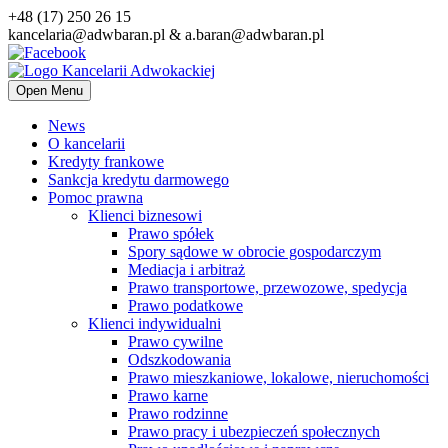
+48 (17) 250 26 15
kancelaria@adwbaran.pl & a.baran@adwbaran.pl
Open Menu
News
O kancelarii
Kredyty frankowe
Sankcja kredytu darmowego
Pomoc prawna
Klienci biznesowi
Prawo spółek
Spory sądowe w obrocie gospodarczym
Mediacja i arbitraż
Prawo transportowe, przewozowe, spedycja
Prawo podatkowe
Klienci indywidualni
Prawo cywilne
Odszkodowania
Prawo mieszkaniowe, lokalowe, nieruchomości
Prawo karne
Prawo rodzinne
Prawo pracy i ubezpieczeń społecznych