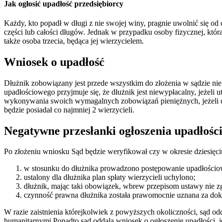
Jak ogłosić upadłość przedsiębiorcy
Każdy, kto popadł w długi z nie swojej winy, pragnie uwolnić się o
części lub całości długów. Jednak w przypadku osoby fizycznej, która
także osoba trzecia, będąca jej wierzycielem.
Wniosek o upadłość
Dłużnik zobowiązany jest przede wszystkim do złożenia w sądzie nie
upadłościowego przyjmuje się, że dłużnik jest niewypłacalny, jeżel
wykonywania swoich wymagalnych zobowiązań pieniężnych, jeżeli op
będzie posiadał co najmniej 2 wierzycieli.
Negatywne przesłanki ogłoszenia upadłośc
Po złożeniu wniosku Sąd będzie weryfikował czy w okresie dziesięciu 
w stosunku do dłużnika prowadzono postępowanie upadłościowe
ustalony dla dłużnika plan spłaty wierzycieli uchylono;
dłużnik, mając taki obowiązek, wbrew przepisom ustawy nie zg
czynność prawna dłużnika została prawomocnie uznana za do
W razie zaistnienia którejkolwiek z powyższych okoliczności, sąd o
humanitarnymi Ponadto sąd oddala wniosek o ogłoszenie upadłości, je