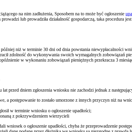
d ciążącego na nim zadłużenia, Sposobem na to może być ogłoszenie
upa
 prowadzi lub prowadziła działalność gospodarczą, taka procedura jest
 później niż w terminie 30 dni od dnia powstania niewypłacalności wn
i utracił zdolność do wykonywania swoich wymagalnych zobowiązań pie
óźnienie w wykonaniu zobowiązań pieniężnych przekracza 3 miesiące.
i
lat przed dniem zgłoszenia wniosku nie zachodzi jednak z następującyc
, a postępowanie to zostało umorzone z innych przyczyn niż na wnio
łosił w terminie wniosku o ogłoszenie upadłości;
konaną z pokrzywdzeniem wierzycieli
ddali wniosek o ogłoszenie upadłości, chyba że przeprowadzenie postę
żeli dane podane przez dłużnika we wniosku są niezgodne z prawdą lub