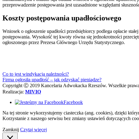
przeprowadzenie postępowania jest uzasadnione względami słusznoś
Koszty postępowania upadłościowego
Wniosek o ogłoszenie upadłości przedsiębiorcy podlega opłacie stałe
postępowania. Wysokość tej kwoty równa się jednokrotności przecię
ogłoszonego przez Prezesa Głównego Urzędu Statystycznego.
Co to jest windykacja należności?
Firma ogłosiła upadłość – jak odzyskać pieniądze?
Copyright Ⓒ 2019 Kancelaria Adwokacka Rzeszów. Wszelkie prawa
Realizacja:
MIVIO
Facebook
Na tej stronie wykorzystujemy ciasteczka (ang. cookies), dzięki któ
Korzystanie z naszego serwisu bez zmiany ustawień dotyczących coo
Zamknij
Czytaj więcej